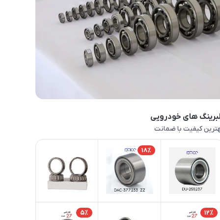
برینگ های خودرویی
ترین کیفیت با ضمانت
18٪
5٪
12٪