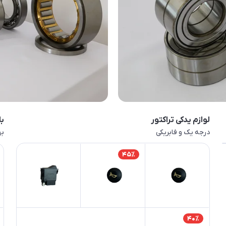
لوازم یدکی تراکتور
بل
درجه یک و فابریکی
به
45٪
40٪