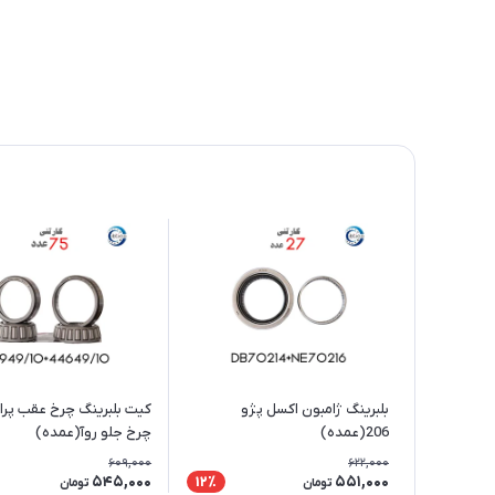
بلبرینگ ژامبون اکسل پژو
کیت بلبرینگ چرخ عقب پرا
206(عمده)
چرخ جلو روآ(عمده)
609,000
622,000
545,000
551,000
12٪
تومان
تومان