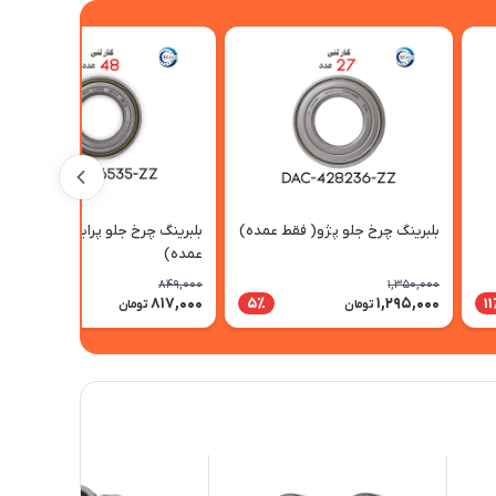
بلبرینگ چرخ جلو پژو( فقط عمده)
بلبرینگ چرخ جلو پراید(فقط
عمده)
849,000
1,350,000
817,000
1,295,000
4٪
5٪
1
تومان
تومان