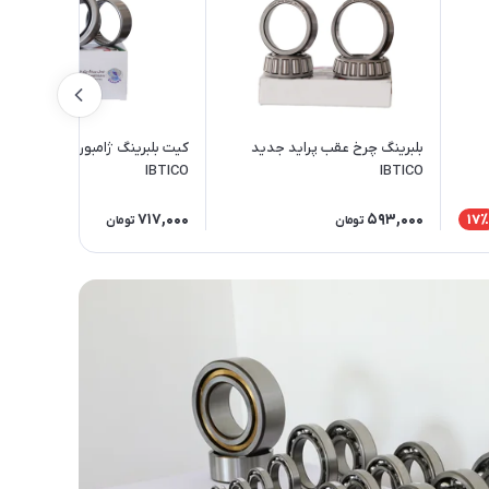
بلبرینگ چرخ عقب پراید جدید
کیت بلبرینگ ژامبون پژو ۴۰۵
IBTICO
IBTICO
717,000
593,000
17
تومان
تومان