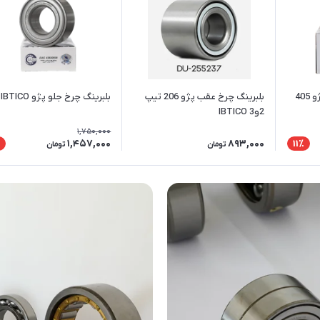
بلبرینگ توپی چرخ عقب پژو 405
بلبرینگ چرخ عقب پژو 206 تیپ
بلبرینگ چرخ جلو پژو IBTICO
2و3 IBTICO
1,750,000
1,457,000
893,000
٪
11٪
تومان
تومان