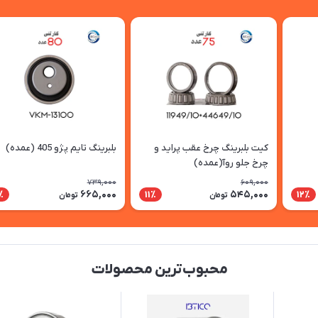
کیت بلبرینگ چرخ عقب پراید و
بلبرینگ تایم پژو 405 (عمده)
چرخ جلو روآ(عمده)
739,000
609,000
665,000
545,000
1٪
11٪
12٪
تومان
تومان
محبوب‌ترین محصولات