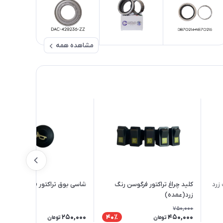
مشاهده همه
زرد
کلید چراغ تراکتور فرگوسن رنگ
شاسی بوق تراکتور فرگوسن 399
زرد(عمده)
750,000
250,000
450,000
40٪
تومان
تومان