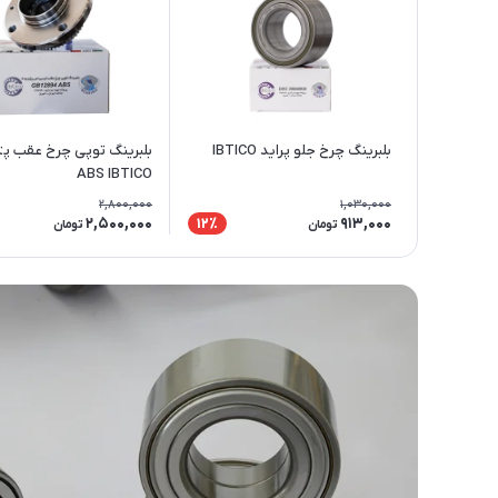
بلبرینگ چرخ جلو پراید IBTICO
ABS IBTICO
2,800,000
1,030,000
2,500,000
913,000
12٪
تومان
تومان