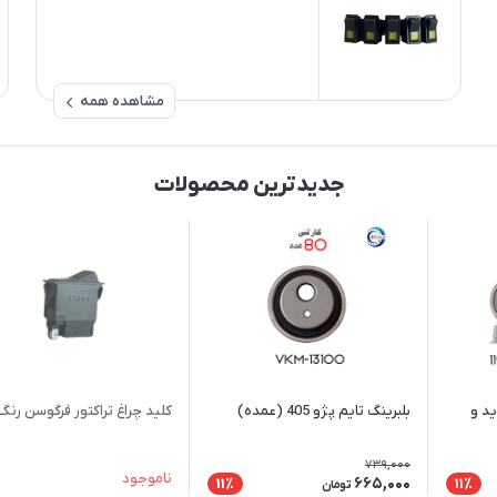
مشاهده همه
جدیدترین محصولات
ید و
بلبرینگ تایم پژو 405 (عمده)
کلید چراغ تراکتور فرگوسن رنگ 
739,000
ناموجود
665,000
11٪
11٪
تومان