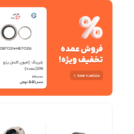
فروش عمده
تخفیف ویژه!
بلبرینگ ژامبون اکسل پژو
206(عمده)
مشاهده همه
622,000
551,000
تومان