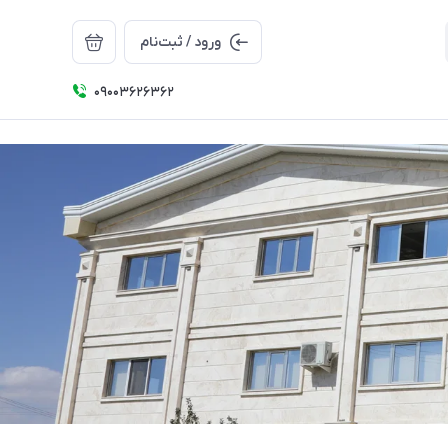
ورود / ثبت‌نام
09003626362