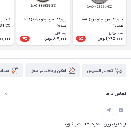
بلبرینگ چرخ جلو پژو( فقط
بلبرینگ چرخ جلو پراید(فقط
عمده)
عمده)
IBTICO
849,000
1,350,000
00,000
817,000
1,295,000
4٪
5٪
تومان
تومان
امکان پرداخت در محل
ضمانت
تحویل اکسپرس
تماس با ما
09003626362
از جدید‌ترین تخفیف‌ها با‌ خبر شوید
تهران خیابان امیرکبیر-بعد خیابان ملت-پلاک 539