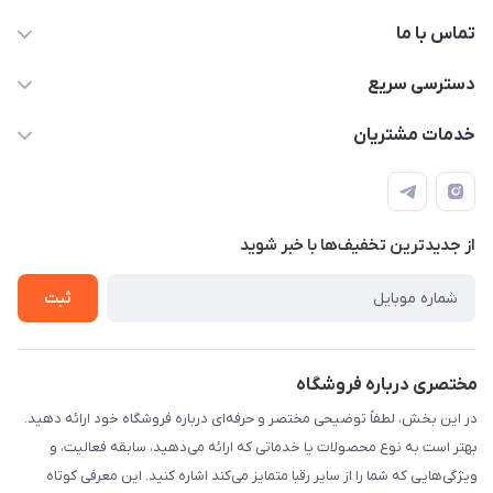
تماس با ما
09003626362
دسترسی سریع
حساب کاربری
خدمات مشتریان
تهران خیابان امیرکبیر-بعد خیابان ملت-پلاک 539
مجله فروشگاه
قوانین و مقررات
لیست محصولات
حریم خصوصی
درباره ما
از جدید‌ترین تخفیف‌ها با‌ خبر شوید
راهنما
تماس با ما
ثبت
مختصری درباره فروشگاه
در این بخش، لطفاً توضیحی مختصر و حرفه‌ای درباره فروشگاه خود ارائه دهید.
بهتر است به نوع محصولات یا خدماتی که ارائه می‌دهید، سابقه فعالیت، و
ویژگی‌هایی که شما را از سایر رقبا متمایز می‌کند اشاره کنید. این معرفی کوتاه