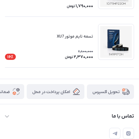
1,790,000
تومان
تسمه تایم موتور XU7
2,800,000
2,370,000
16٪
تومان
امکان پرداخت در محل
ضمانت
تحویل اکسپرس
تماس با ما
09003626362