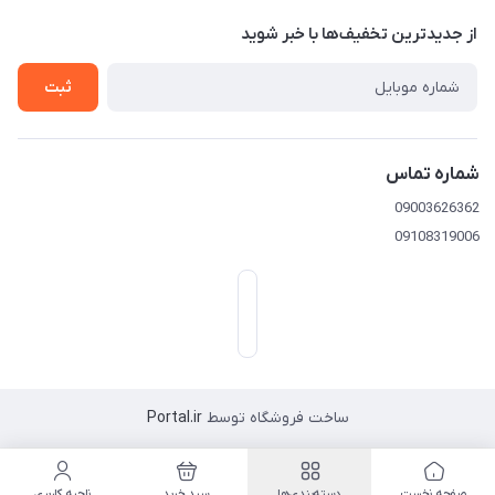
از جدید‌ترین تخفیف‌ها با‌ خبر شوید
تهران خیابان امیرکبیر-بعد خیابان ملت-پلاک 539
ثبت
شماره تماس
09003626362
09108319006
ساخت فروشگاه توسط
Portal.ir
صفحه نخست
دسته‌بندی‌ها
سبد خرید
ناحیه کاربری