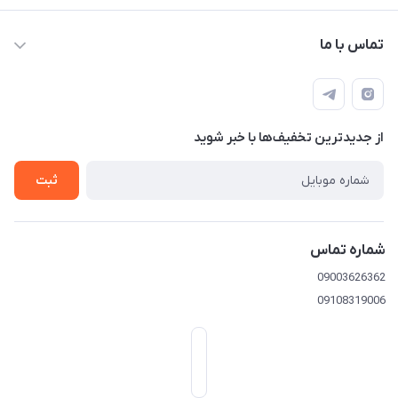
تماس با ما
09003626362
از جدید‌ترین تخفیف‌ها با‌ خبر شوید
تهران خیابان امیرکبیر-بعد خیابان ملت-پلاک 539
ثبت
شماره تماس
09003626362
09108319006