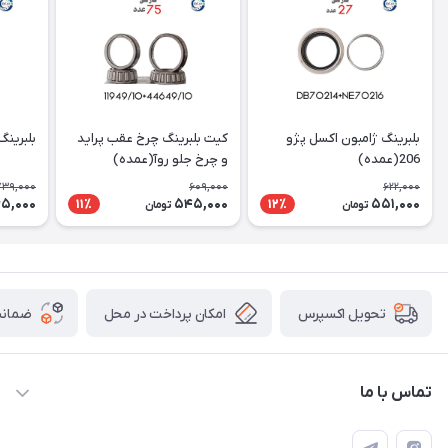
بلبرینگ ژامبون اکسل پژو
کیت بلبرینگ چرخ عقب پراید
بلبرینگ تای
206(عمده)
و چرخ جلو روآ(عمده)
739,000
609,000
622,000
5,000
545,000
551,000
11٪
12٪
تومان
تومان
امکان پرداخت در محل
ضمانت
تحویل اکسپرس
تماس با ما
09003626362