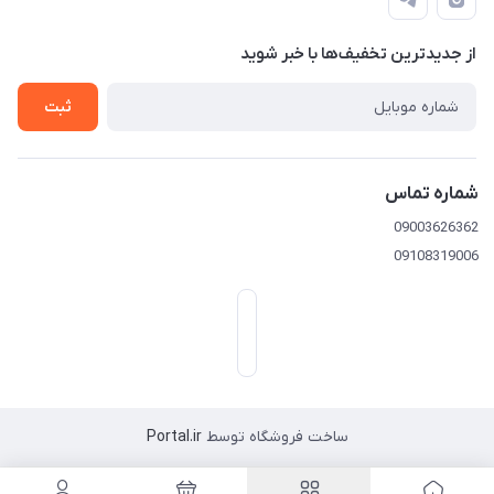
از جدید‌ترین تخفیف‌ها با‌ خبر شوید
تهران خیابان امیرکبیر-بعد خیابان ملت-پلاک 539
ثبت
شماره تماس
09003626362
09108319006
ساخت فروشگاه توسط
Portal.ir