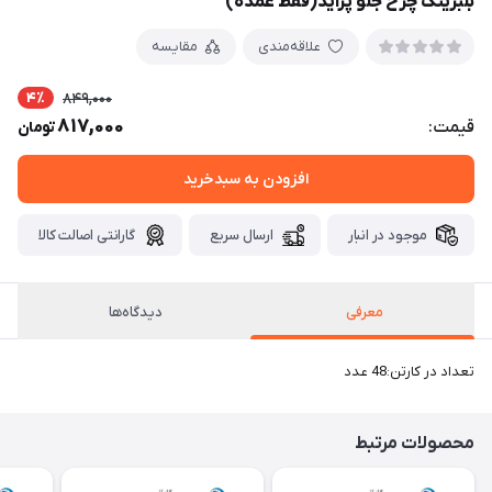
بلبرینگ چرخ جلو پراید(فقط عمده)
علاقه‌مندی
مقایسه
4٪
849,000
817,000
قیمت:
تومان
افزودن به سبدخرید
موجود در انبار
ارسال سریع
گارانتی اصالت کالا
معرفی
دیدگاه‌ها
تعداد در کارتن:48 عدد
محصولات مرتبط