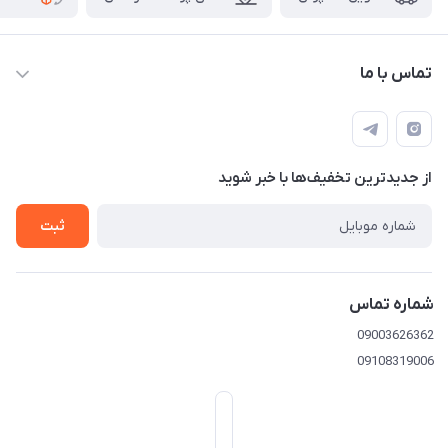
تماس با ما
09003626362
از جدید‌ترین تخفیف‌ها با‌ خبر شوید
تهران خیابان امیرکبیر-بعد خیابان ملت-پلاک 539
ثبت
شماره تماس
09003626362
09108319006