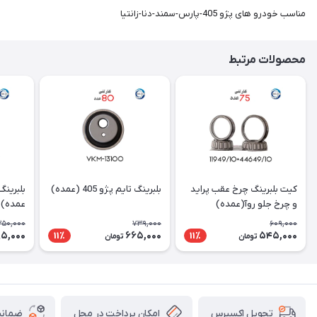
مناسب خودرو های پژو 405-پارس-سمند-دنا-زانتیا
محصولات مرتبط
کیت بلبرینگ چرخ عقب پراید
بلبرینگ تایم پژو 405 (عمده)
بلبرینگ
و چرخ جلو روآ(عمده)
عمده)
350,000
739,000
609,000
95,000
665,000
545,000
11٪
11٪
تومان
تومان
امکان پرداخت در محل
ضمانت
تحویل اکسپرس