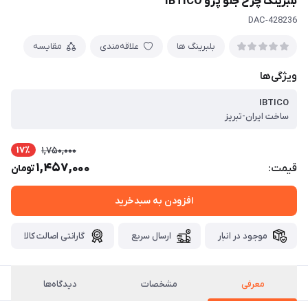
بلبرینگ چرخ جلو پژو IBTICO
DAC-428236
بلبرینگ ها
علاقه‌مندی
مقایسه
ویژگی‌ها
IBTICO
ساخت ایران-تبریز
17٪
1,750,000
1,457,000
قیمت:
تومان
افزودن به سبدخرید
موجود در انبار
ارسال سریع
گارانتی اصالت کالا
معرفی
مشخصات
دیدگاه‌ها