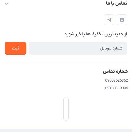
تماس با ما
09003626362
از جدید‌ترین تخفیف‌ها با‌ خبر شوید
تهران خیابان امیرکبیر-بعد خیابان ملت-پلاک 539
ثبت
شماره تماس
09003626362
09108319006