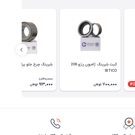
کیت بلبرینگ ژامبون پژو 206
بلبرینگ چرخ جلو پراید IBTICO
IBTICO
1,030,000
913,000
700,000
12٪
4
تومان
تومان