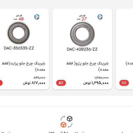
بلبرینگ چرخ جلو پژو( فقط
بلبرینگ چرخ جلو پراید(فقط
عمده)
عمده)
849,000
1,350,000
817,000
1,295,000
٪
5٪
11٪
تومان
تومان