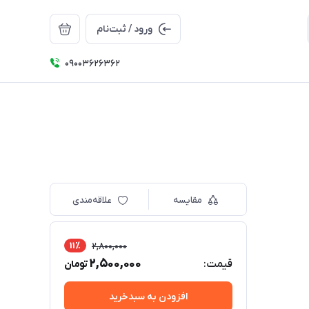
ورود / ثبت‌نام
09003626362
مقایسه
علاقه‌مندی
11٪
2,800,000
2,500,000
قیمت:
تومان
افزودن به سبدخرید