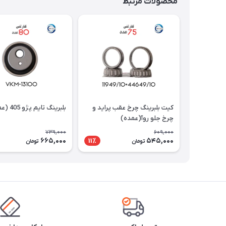
محصولات مرتبط
کیت بلبرینگ چرخ عقب پراید و
بلبرینگ تایم پژو 405 (عمده)
چرخ جلو روآ(عمده)
739,000
609,000
665,000
545,000
11٪
تومان
تومان