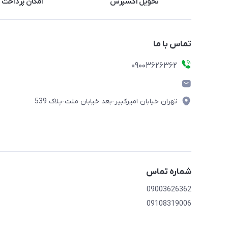
تحویل اکسپرس
امکان پرداخت 
تماس با ما
09003626362
تهران خیابان امیرکبیر-بعد خیابان ملت-پلاک 539
شماره تماس
09003626362
09108319006