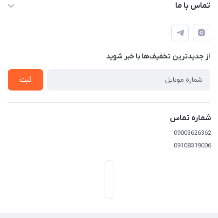
تماس با ما
09003626362
از جدید‌ترین تخفیف‌ها با‌ خبر شوید
تهران خیابان امیرکبیر-بعد خیابان ملت-پلاک 539
ثبت
شماره تماس
09003626362
09108319006